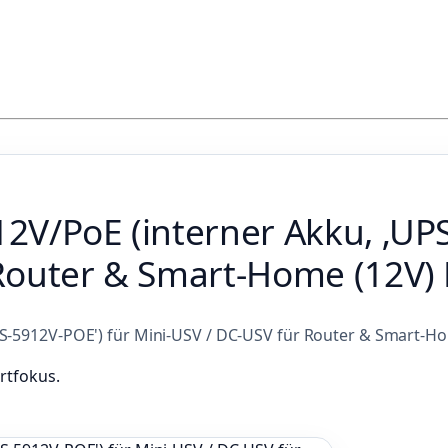
2V/PoE (interner Akku, ‚UPS
Router & Smart‑Home (12V) 
S‑5912V‑POE') für Mini‑USV / DC‑USV für Router & Smart‑Hom
rtfokus.